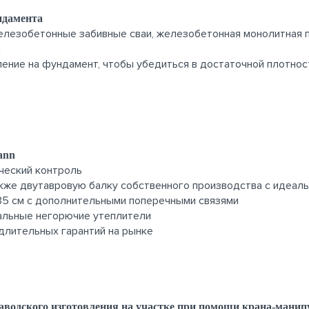
ндамента
железобетонные забивные сваи, железобетонная монолитная 
П
ние на фундамент, чтобы убедиться в достаточной плотнос
ann
ческий контроль
акже двутавровую балку собственного производства с идеал
 35 см с дополнительными поперечными связями
ральные негорючие утеплители
длительных гарантий на рынке
аводского изготовления на участке при помощи крана-манип