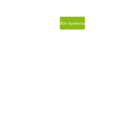
Все проекты
К-48
2
30 м
1 176 000 ₽
1 384 000 ₽
Площадь дома:
Кол-во этажей:
1
Площадь терра
Кол-во спален:
1
Стиль:
Барнхаус
Гараж:
без гара