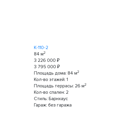
К-110-2
2
84 м
3 226 000 ₽
3 795 000 ₽
2
Площадь дома:
84
м
Кол-во этажей:
1
2
Площадь террасы:
26
м
Кол-во спален:
2
Стиль:
Барнхаус
Гараж:
без гаража