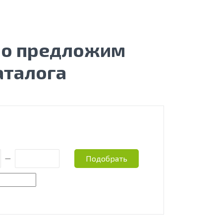
бо предложим
аталога
Подобрать
—