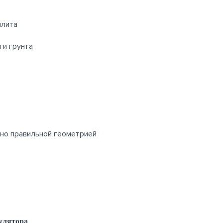
плита
ти грунта
ьно правильной геометрией
улятора