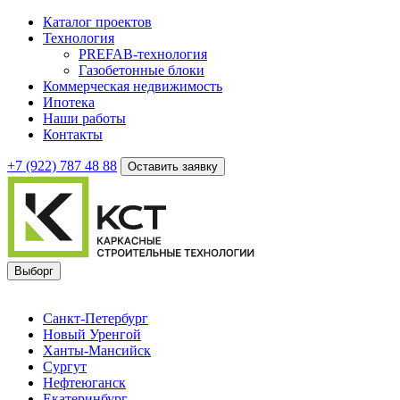
Каталог проектов
Технология
PREFAB-технология
Газобетонные блоки
Коммерческая недвижимость
Ипотека
Наши работы
Контакты
+7 (922)
787 48 88
Оставить заявку
Выборг
Санкт-Петербург
Новый Уренгой
Ханты-Мансийск
Сургут
Нефтеюганск
Екатеринбург