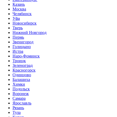
Казань
Москва
Челябинск
Уфа
Новосибирск
Тверь
Нижний Новгород
Пермь
Звенигород
Голицыно
Истра
Наро-Фоминск
Троицк
Зеленоград
Красногорск
Одинцово
Балашиха
Химки
Подольск
Воронеж
Самара
Ярославль
Рязань
Тула