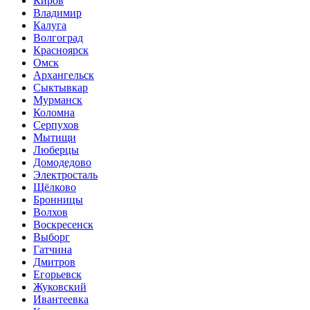
Киров
Владимир
Калуга
Волгоград
Красноярск
Омск
Архангельск
Сыктывкар
Мурманск
Коломна
Серпухов
Мытищи
Люберцы
Домодедово
Электросталь
Щёлково
Бронницы
Волхов
Воскресенск
Выборг
Гатчина
Дмитров
Егорьевск
Жуковский
Ивантеевка