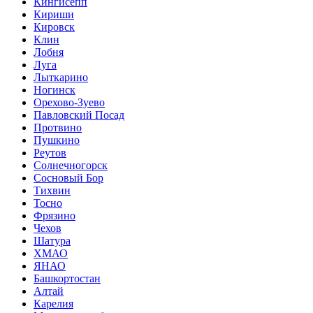
Кингисепп
Кириши
Кировск
Клин
Лобня
Луга
Лыткарино
Ногинск
Орехово-Зуево
Павловский Посад
Протвино
Пушкино
Реутов
Солнечногорск
Сосновый Бор
Тихвин
Тосно
Фрязино
Чехов
Шатура
ХМАО
ЯНАО
Башкортостан
Алтай
Карелия