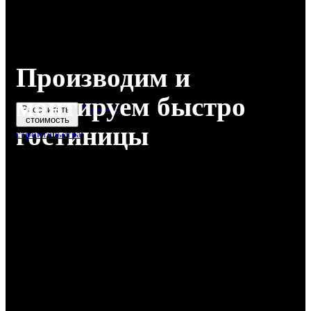
Производим и
монтируем быстро
Процесс
Рассчитать
стоимость
гостиницы
строительства