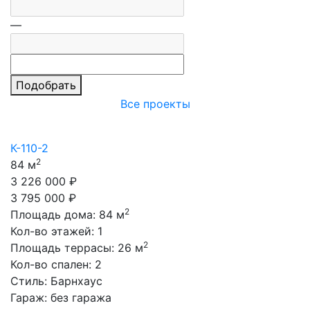
—
Подобрать
Все проекты
К-110-2
К
2
84 м
3
3 226 000 ₽
1
3 795 000 ₽
1
2
Площадь дома:
84
м
П
Кол-во этажей:
1
К
2
Площадь террасы:
26
м
П
Кол-во спален:
2
К
Стиль:
Барнхаус
С
Гараж:
без гаража
Г